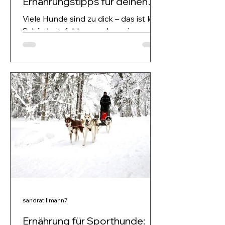
Ernährungstipps für deinen
Vierbeiner
Viele Hunde sind zu dick – das ist kein
Schönheitsfehler, sondern ein
Gesundheitsrisiko. Übergewicht
belastet Gelenke, Herz und
Stoffwechsel und verkürzt die
Lebenserwartung deutlich. In diesem
Blog erfährst du, wie du das
Idealgewicht deines Hundes mit
Body Condition Score und
Gewichtskontrolle bestimmst und
wie du mit einer individuell
angepassten Diät und mehr
Bewegung gesundes Abnehmen
unterstützt – für ein langes, vitales
Hundeleben.
sandratillmann7
Ernährung für Sporthunde: