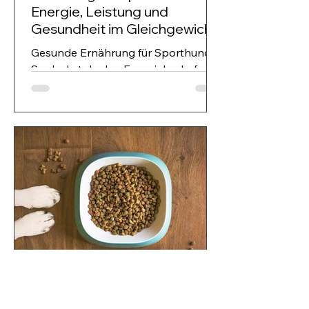
Energie, Leistung und
Gesundheit im Gleichgewicht
Gesunde Ernährung für Sporthunde:
So deckst du den Energiebedarf
richtig ab Sporthunde leisten täglich
Herausragendes – sei es im
Zughundesport, beim Mantrailing, im
Schutzdienst oder auf der Jagd.
Dabei ist klar: Ein Hund, der viel
arbeitet, hat andere Bedürfnisse als
ein normal aktiver Familienhund. Eine
bedarfsgerechte, leistungsorientierte
Ernährung ist deshalb entscheidend,
um Muskulatur, Ausdauer,
Konzentration und Regeneration
optimal zu unterstützen.
sandratillmann7