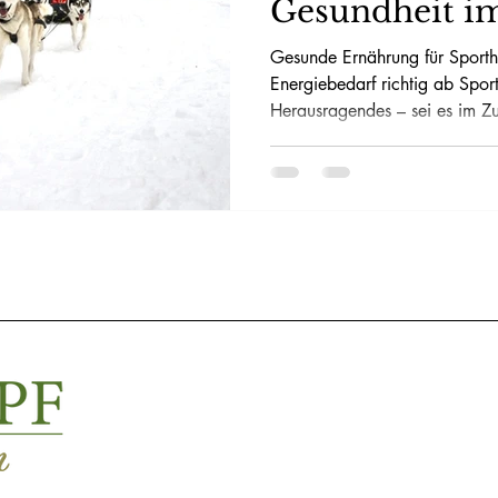
Gesundheit i
Gleichgewicht
Gesunde Ernährung für Sporth
Energiebedarf richtig ab Sport
Herausragendes – sei es im Z
Mantrailing, im Schutzdienst o
klar: Ein Hund, der viel arbeit
ein normal aktiver Familienhu
leistungsorientierte Ernährung
Muskulatur, Ausdauer, Konzen
optimal zu unterstützen.