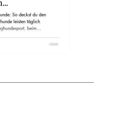
m
unde: So deckst du den
hunde leisten täglich
ughundesport, beim
der auf der Jagd. Dabei ist
et, hat andere Bedürfnisse als
nd. Eine bedarfsgerechte,
 ist deshalb entscheidend, um
tration und Regeneration